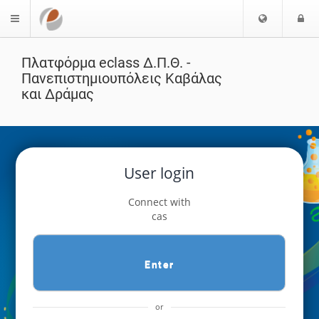
Choose
L
$langMenu
languag
Πλατφόρμα eclass Δ.Π.Θ. -
Πανεπιστημιουπόλεις Καβάλας
και Δράμας
User login
Connect with
cas
Enter
or